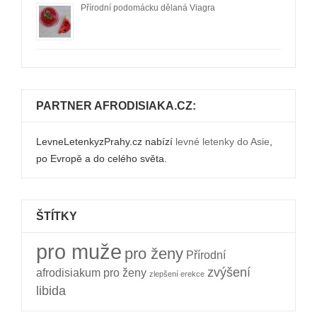
Přírodní podomácku dělaná Viagra
PARTNER AFRODISIAKA.CZ:
LevneLetenkyzPrahy.cz nabízí
levné letenky do Asie
,
po Evropě a do celého světa.
ŠTÍTKY
pro muže
pro ženy
Přírodní
zvýšení
afrodisiakum pro ženy
zlepšení erekce
libida