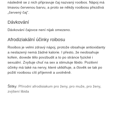
následně se z nich připravuje čaj nazvaný rooibos. Nápoj má
tmavou červenou barvu, a proto se někdy rooibosu přezdívá
„červený čaj“.
Dávkování
Dávkování čajovce není nijak omezeno.
Afrodiziakální účinky roibosu
Rooibos je velmi zdravý nápoj, protože obsahuje antioxidanty
a neslazený nemá žádné kalorie. I přesto, že neobsahuje
kofein, dovede tělo povzbudit a to po stránce fyzické i
sexuální. Zvyšuje chuť na sex a stimuluje libido. Pozitivní
účinky má také na nervy, které uklidňuje, a člověk se tak po
požití rooibosu cítí příjemně a uvolněně.
Štítky:
Přírodní afrodisiakum pro ženy
,
pro muže
,
pro ženy
,
zvýšení libida