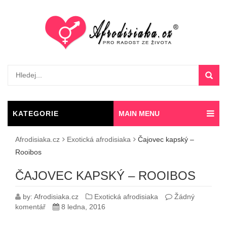
KATEGORIE
MAIN MENU
AFRODISIAK
Afrodisiaka.cz
Exotická afrodisiaka
Čajovec kapský –
Rooibos
ČAJOVEC KAPSKÝ – ROOIBOS
by:
Afrodisiaka.cz
Exotická afrodisiaka
Žádný
komentář
8 ledna, 2016