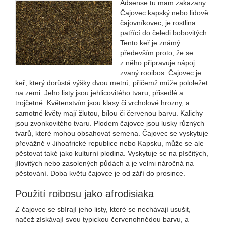
Adsense tu mam zakazany
Čajovec kapský nebo lidově
čajovníkovec, je rostlina
patřící do čeledi bobovitých.
Tento keř je známý
především proto, že se
z něho připravuje nápoj
zvaný rooibos. Čajovec je
keř, který dorůstá výšky dvou metrů, přičemž může pololežet
na zemi. Jeho listy jsou jehlicovitého tvaru, přisedlé a
trojčetné. Květenstvím jsou klasy či vrcholové hrozny, a
samotné květy mají žlutou, bílou či červenou barvu. Kalichy
jsou zvonkovitého tvaru. Plodem čajovce jsou lusky různých
tvarů, které mohou obsahovat semena. Čajovec se vyskytuje
převážně v Jihoafrické republice nebo Kapsku, může se ale
pěstovat také jako kulturní plodina. Vyskytuje se na písčitých,
jílovitých nebo zasolených půdách a je velmi náročná na
pěstování. Doba květu čajovce je od září do prosince.
Použití roibosu jako afrodisiaka
Z čajovce se sbírají jeho listy, které se nechávají usušit,
načež získávají svou typickou červenohnědou barvu, a