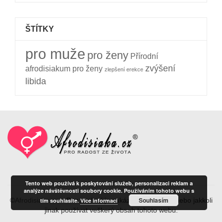
ŠTÍTKY
pro muže
pro ženy
Přírodní
zvýšení
afrodisiakum pro ženy
zlepšení erekce
libida
Tento web používá k poskytování služeb, personalizaci reklam a
analýze návštěvnosti soubory cookie. Používáním tohoto webu s
Souhlasím
©
Afrodisiaka.cz
– Bez svolení je zakázáno kopírovat nebo jakkoli
tím souhlasíte.
Více informací
jinak používat veškerý obsah tohoto webu.