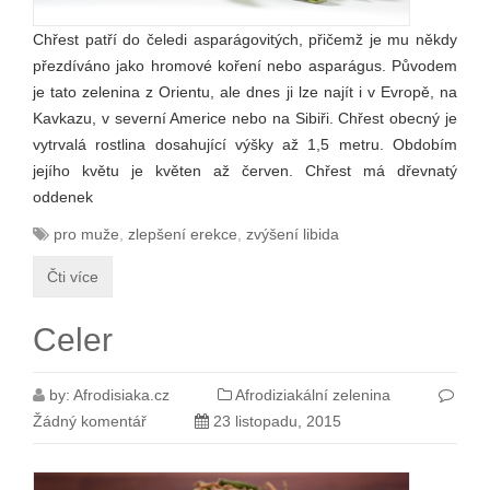
Chřest patří do čeledi asparágovitých, přičemž je mu někdy
přezdíváno jako hromové koření nebo asparágus. Původem
je tato zelenina z Orientu, ale dnes ji lze najít i v Evropě, na
Kavkazu, v severní Americe nebo na Sibiři. Chřest obecný je
vytrvalá rostlina dosahující výšky až 1,5 metru. Obdobím
jejího květu je květen až červen. Chřest má dřevnatý
oddenek
pro muže
,
zlepšení erekce
,
zvýšení libida
Čti více
Celer
by:
Afrodisiaka.cz
Afrodiziakální zelenina
Žádný komentář
23 listopadu, 2015