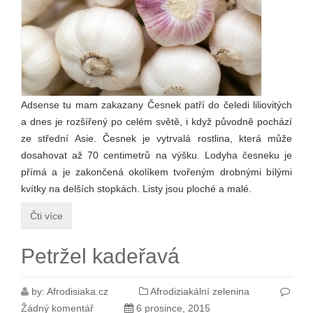
Adsense tu mam zakazany Česnek patří do čeledi liliovitých
a dnes je rozšířený po celém světě, i když původně pochází
ze střední Asie. Česnek je vytrvalá rostlina, která může
dosahovat až 70 centimetrů na výšku. Lodyha česneku je
přímá a je zakončená okolíkem tvořeným drobnými bílými
kvítky na delších stopkách. Listy jsou ploché a malé.
Čti více
Petržel kadeřavá
by:
Afrodisiaka.cz
Afrodiziakální zelenina
Žádný komentář
6 prosince, 2015