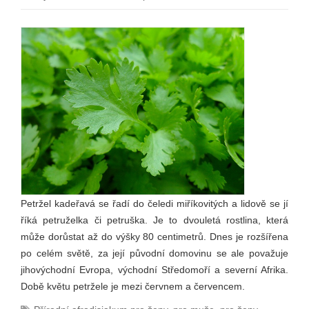
Petržel kadeřavá se řadí do čeledi miříkovitých a lidově se jí
říká petruželka či petruška. Je to dvouletá rostlina, která
může dorůstat až do výšky 80 centimetrů. Dnes je rozšířena
po celém světě, za její původní domovinu se ale považuje
jihovýchodní Evropa, východní Středomoří a severní Afrika.
Době květu petržele je mezi červnem a červencem.