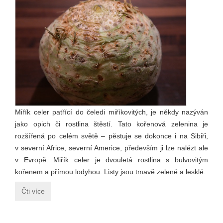
Miřík celer patřící do čeledi miříkovitých, je někdy nazýván
jako opich či rostlina štěstí. Tato kořenová zelenina je
rozšířená po celém světě – pěstuje se dokonce i na Sibiři,
v severní Africe, severní Americe, především ji lze nalézt ale
v Evropě. Miřík celer je dvouletá rostlina s bulvovitým
kořenem a přímou lodyhou. Listy jsou tmavě zelené a lesklé.
Čti více