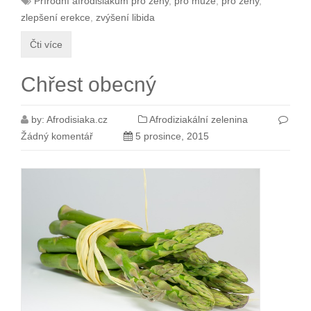
Přírodní afrodisiakum pro ženy
,
pro muže
,
pro ženy
,
zlepšení erekce
,
zvýšení libida
Čti více
Chřest obecný
by:
Afrodisiaka.cz
Afrodiziakální zelenina
Žádný komentář
5 prosince, 2015